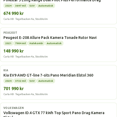
Polestar 3 Long Range Dual Pilot Plus Performance Drag
2024
3647 mil
SUV
Automatisk
674 990 kr
Carla AB · Tegelbacken 4a, Stockholm
Elbil
PEUGEOT
Peugeot E-208 Allure Pack Kamera Tonade Rutor Navi
2021
7984 mil
Halvkombi
Automatisk
148 990 kr
Carla AB · Tegelbacken 4a, Stockholm
Elbil
KIA
Kia EV9 AWD GT-line 7-sits Pano Meridian Elstol 360
2024
3722 mil
SUV
Automatisk
701 990 kr
Carla AB · Tegelbacken 4a, Stockholm
Elbil
VOLKSWAGEN
Volkswagen ID.4 GTX 77 kWh Top Sport Pano Drag Kamera