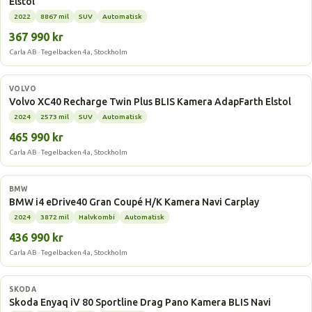
Elstol
2022
8867 mil
SUV
Automatisk
367 990 kr
Carla AB · Tegelbacken 4a, Stockholm
Elbil
VOLVO
Volvo XC40 Recharge Twin Plus BLIS Kamera AdapFarth Elstol
2024
2573 mil
SUV
Automatisk
465 990 kr
Carla AB · Tegelbacken 4a, Stockholm
Elbil
BMW
BMW i4 eDrive40 Gran Coupé H/K Kamera Navi Carplay
2024
3872 mil
Halvkombi
Automatisk
436 990 kr
Carla AB · Tegelbacken 4a, Stockholm
Elbil
SKODA
Skoda Enyaq iV 80 Sportline Drag Pano Kamera BLIS Navi