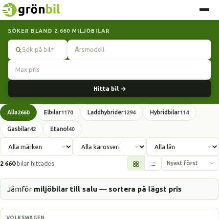
SÖKER BLAND 2 660 MILJÖBILAR
Sök
Hitta bil →
Alla
Elbilar
Laddhybrider
Hybridbilar
2660
1170
1294
114
Gasbilar
Etanol
42
40
2 660
bilar hittades
Jämför
miljöbilar till salu
—
sortera på lägst pris
Elbil
VOLKSWAGEN