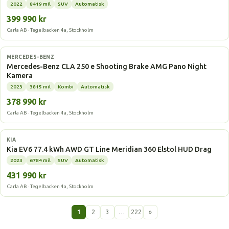
2022
8419 mil
SUV
Automatisk
399 990 kr
Carla AB · Tegelbacken 4a, Stockholm
Laddhybrid
MERCEDES-BENZ
Mercedes-Benz CLA 250 e Shooting Brake AMG Pano Night
Kamera
2023
3815 mil
Kombi
Automatisk
378 990 kr
Carla AB · Tegelbacken 4a, Stockholm
Elbil
KIA
Kia EV6 77.4 kWh AWD GT Line Meridian 360 Elstol HUD Drag
2023
6784 mil
SUV
Automatisk
431 990 kr
Carla AB · Tegelbacken 4a, Stockholm
1
2
3
…
222
»