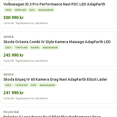
Volkswagen ID.5 Pro Performance Navi PDC LED AdapFarth
2023
8382 mil
SUV
Automatisk
300 990 kr
Carla AB · Tegelbacken 4a, Stockholm
Laddhybrid
SKODA
Skoda Octavia Combi iV Style Kamera Massage AdapFarth LED
2021
10973 mil
Kombi
Automatisk
245 990 kr
Carla AB · Tegelbacken 4a, Stockholm
Elbil
SKODA
Skoda Enyaq iV 60 Kamera Drag Navi AdapFarth Elstol Läder
2021
13334 mil
SUV
Automatisk
241 990 kr
Carla AB · Tegelbacken 4a, Stockholm
Elbil
POLESTAR